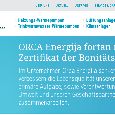
ÜBER UNS
AKTUELL
ANFRAGE
SERVICE & GA
Heizungs-Wärmepumpen
Lüftungsanlag
Trinkwarmwasser-Wärmepumpen
Klimaanlagen
sse.
ORCA Energija fortan
Zertifikat der Bonität
Im Unternehmen Orca Energija senken
verbessern die Lebensqualität unserer
primäre Aufgabe, sowie Verantwortun
Umwelt und unseren Geschäftspartner
zusammenarbeiten.