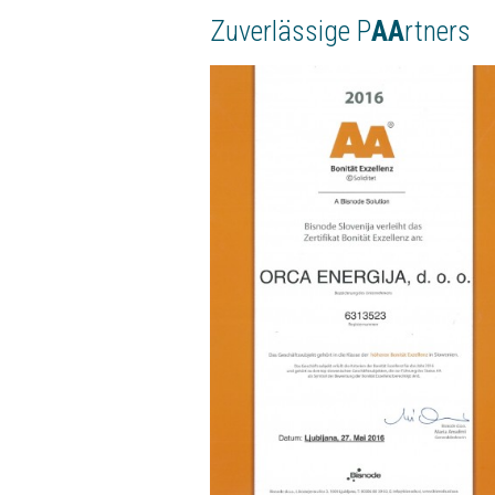
Zuverlässige P
AA
rtners