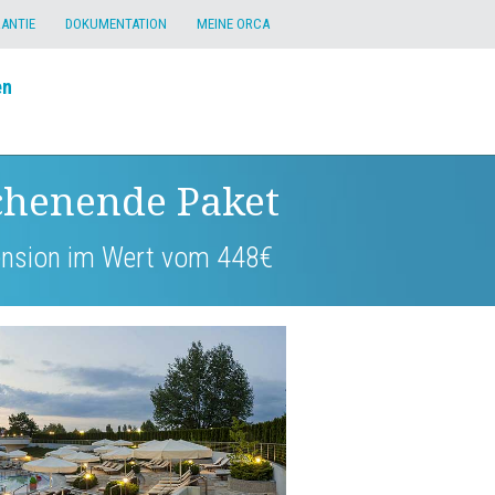
RANTIE
DOKUMENTATION
MEINE ORCA
en
chenende Paket
pension im Wert vom 448€