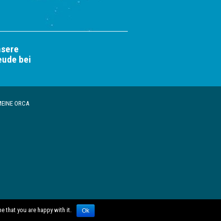
nsere
eude bei
EINE ORCA
e that you are happy with it.
Ok