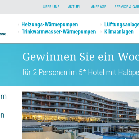
ÜBER UNS
AKTUELL
ANFRAGE
SERVICE & GA
Heizungs-Wärmepumpen
Lüftungsanlag
Trinkwarmwasser-Wärmepumpen
Klimaanlagen
sse.
Gewinnen Sie ein Wo
für 2 Personen im 5* Hotel mit Halb
 im
en